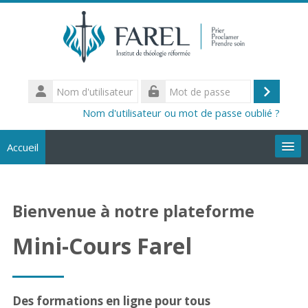
Passer au contenu principal
Nom
d'utilisateur
Connex
Mot
Nom d'utilisateur ou mot de passe oublié ?
de
passe
Accueil
Cours
Rechercher
Bienvenue à notre plateforme
des
En
cours
Mini-Cours Farel
Des formations en ligne pour tous